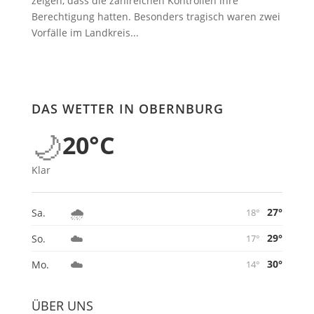
zeigen, dass die zahlreichen Kontrollen ihre
Berechtigung hatten. Besonders tragisch waren zwei
Vorfälle im Landkreis...
DAS WETTER IN OBERNBURG
🌙
20°C
Klar
🌧️
27°
Sa.
18°
☁️
29°
So.
17°
☁️
30°
Mo.
14°
ÜBER UNS