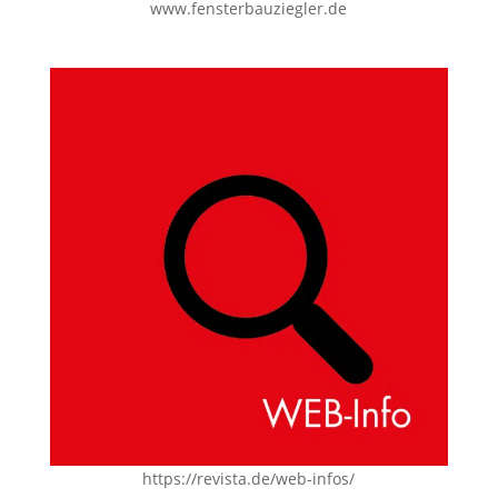
www.fensterbauziegler.de
https://revista.de/web-infos/