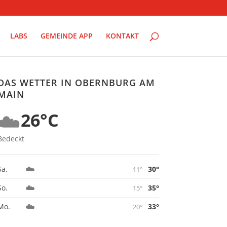
LABS
GEMEINDE APP
KONTAKT
DAS WETTER IN OBERNBURG AM
MAIN
☁️
26°C
Bedeckt
☁️
30°
Sa.
11°
☁️
35°
So.
15°
☁️
33°
Mo.
20°