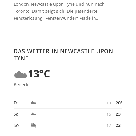
London, Newcastle upon Tyne und nun nach
Toronto. Damit zeigt sich: Die patentierte
Fensterlösung „Fensterwunder“ Made in...
DAS WETTER IN NEWCASTLE UPON
TYNE
☁️
13°C
Bedeckt
☁️
20°
Fr.
13°
☁️
23°
Sa.
15°
🌦️
23°
So.
17°