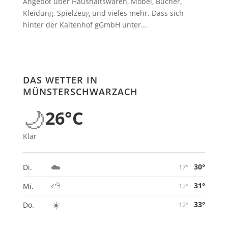
Angebot über Haushaltswaren, Möbel, Bücher,
Kleidung, Spielzeug und vieles mehr. Dass sich
hinter der Kaltenhof gGmbH unter...
DAS WETTER IN
MÜNSTERSCHWARZACH
🌙
26°C
Klar
☁️
30°
Di.
17°
⛅
31°
Mi.
12°
☀️
33°
Do.
12°