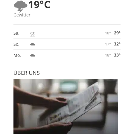
🌩️
19°C
Gewitter
⛈️
29°
Sa.
18°
☁️
32°
So.
17°
☁️
33°
Mo.
18°
ÜBER UNS