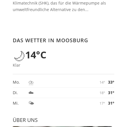
Klimatechnik (SHK), das für die Wärmepumpe als
umweltfreundliche Alternative zu den...
DAS WETTER IN MOOSBURG
🌙
14°C
Klar
⛈️
33°
Mo.
14°
☁️
31°
Di.
18°
🌤️
31°
Mi.
17°
ÜBER UNS