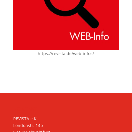
https://revista.de/web-infos/
KONTAKT
REVISTA e.K.
Londonstr. 14b