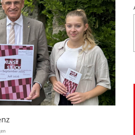
enz
gen