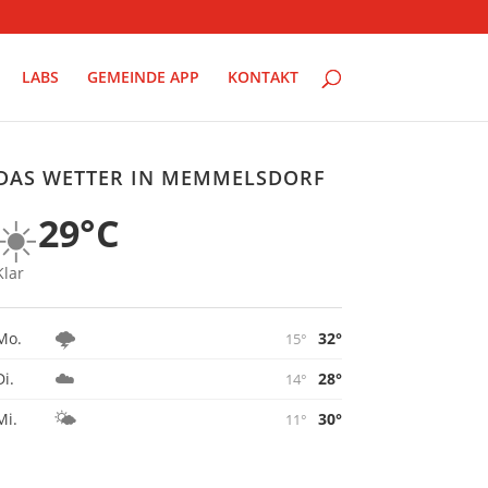
LABS
GEMEINDE APP
KONTAKT
DAS WETTER IN MEMMELSDORF
☀️
29°C
Klar
🌩️
32°
Mo.
15°
☁️
28°
Di.
14°
🌤️
30°
Mi.
11°