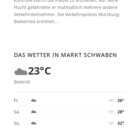
Kontrolle durch die Polizei zu entziehen. Auf seine
Flucht gefährdete er mutmaßlich mehrere andere
Verkehrsteilnehmer. Die Verkehrspolizei Würzburg-
Biebelried ermittelt....
DAS WETTER IN MARKT SCHWABEN
☁️
23°C
Bedeckt
☁️
26°
Fr.
15°
☁️
28°
Sa.
15°
☁️
32°
So.
14°