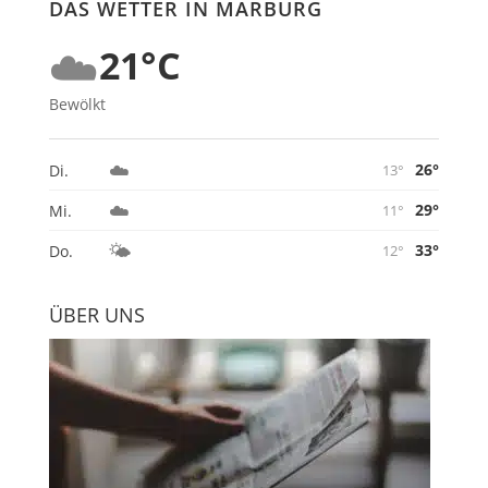
DAS WETTER IN MARBURG
☁️
21°C
Bewölkt
☁️
26°
Di.
13°
☁️
29°
Mi.
11°
🌤️
33°
Do.
12°
ÜBER UNS