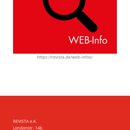
https://revista.de/web-infos/
KONTAKT
REVISTA e.K.
Londonstr. 14b