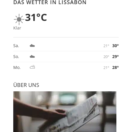
DAS WETTER IN LISSABON
☀️
31°C
Klar
☁️
30°
Sa.
21°
☁️
29°
So.
20°
⛅
28°
Mo.
21°
ÜBER UNS