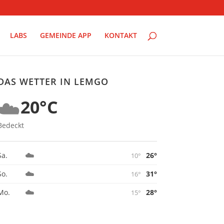
LABS
GEMEINDE APP
KONTAKT
DAS WETTER IN LEMGO
☁️
20°C
Bedeckt
☁️
26°
Sa.
10°
☁️
31°
So.
16°
☁️
28°
Mo.
15°