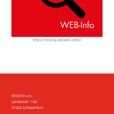
https://revista.de/web-infos/
KONTAKT
REVISTA e.K.
Londonstr. 14b
97424 Schweinfurt