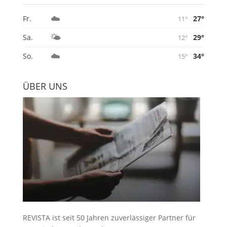
☁️
27°
Fr.
11°
🌤️
29°
Sa.
12°
☁️
34°
So.
15°
ÜBER UNS
REVISTA ist seit 50 Jahren zuverlässiger Partner für