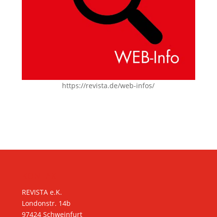
https://revista.de/web-infos/
KONTAKT
REVISTA e.K.
Londonstr. 14b
97424 Schweinfurt