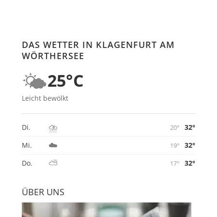
DAS WETTER IN KLAGENFURT AM
WÖRTHERSEE
🌤️
25°C
Leicht bewölkt
⛈️
32°
Di.
20°
☁️
32°
Mi.
19°
⛅
32°
Do.
17°
ÜBER UNS