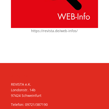
https://revista.de/web-infos/
KONTAKT
REVISTA e.K.
Londonstr. 14b
97424 Schweinfurt
Telefon: 09721/387190