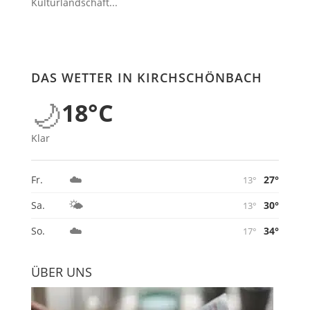
Kulturlandschaft...
DAS WETTER IN KIRCHSCHÖNBACH
🌙
18°C
Klar
☁️
27°
Fr.
13°
🌤️
30°
Sa.
13°
☁️
34°
So.
17°
ÜBER UNS