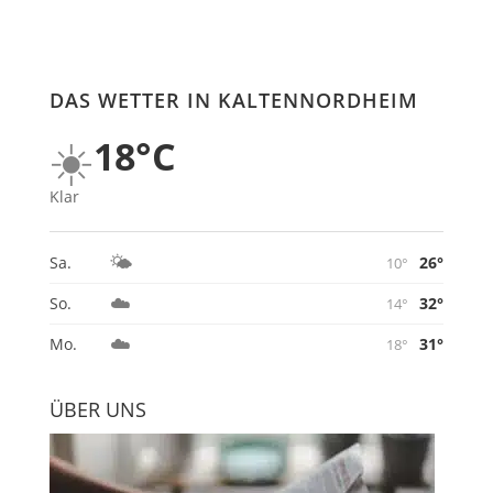
DAS WETTER IN KALTENNORDHEIM
☀️
18°C
Klar
🌤️
26°
Sa.
10°
☁️
32°
So.
14°
☁️
31°
Mo.
18°
ÜBER UNS