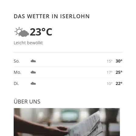
DAS WETTER IN ISERLOHN
🌤️
23°C
Leicht bewölkt
☁️
30°
So.
15°
☁️
25°
Mo.
17°
☁️
22°
Di.
10°
ÜBER UNS