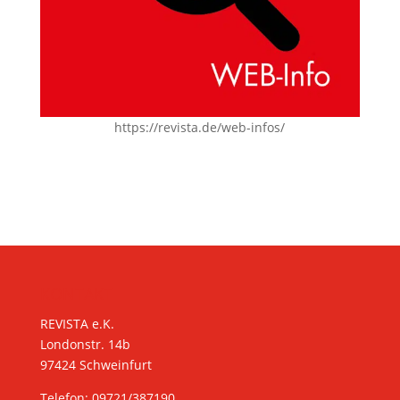
https://revista.de/web-infos/
KONTAKT
REVISTA e.K.
Londonstr. 14b
97424 Schweinfurt
Telefon: 09721/387190