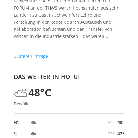
Schweinfurt: Beim 2nd International ROBOTICIST
FORUM an der THWS waren Hochschulen aus zehn
Ländern zu Gast in Schweinfurt Lehre und
Forschung in der Robotik durch Austausch und
Kollaboration befruchten und den Transfer von
Wissen in die Industrie stärken – das waren...
« Ältere Einträge
DAS WETTER IN HOFUF
⛅
48°C
Bewölkt
☁️
49°
Fr.
34°
☁️
47°
Sa.
33°