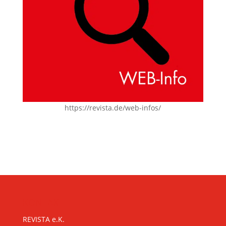
https://revista.de/web-infos/
KONTAKT
REVISTA e.K.