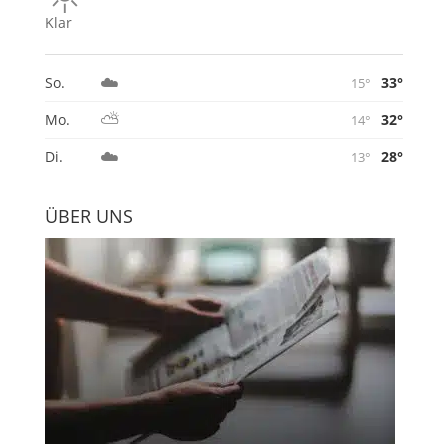
Klar
☁️
33°
So.
15°
⛅
32°
Mo.
14°
☁️
28°
Di.
13°
ÜBER UNS