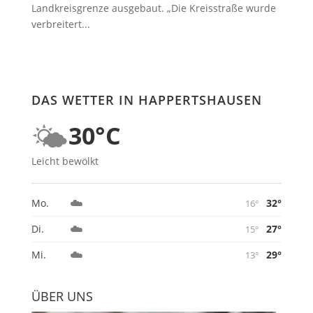
Landkreisgrenze ausgebaut. „Die Kreisstraße wurde
verbreitert...
DAS WETTER IN HAPPERTSHAUSEN
🌤️
30°C
Leicht bewölkt
☁️
32°
Mo.
16°
☁️
27°
Di.
15°
☁️
29°
Mi.
13°
ÜBER UNS