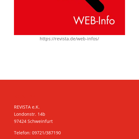
https://revista.de/web-infos/
KONTAKT
REVISTA e.K.
Londonstr. 14b
97424 Schweinfurt
Telefon: 09721/387190