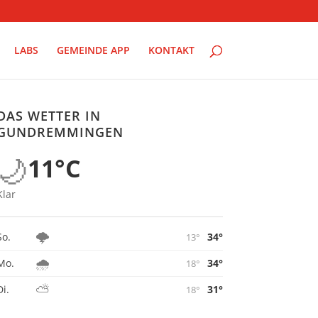
LABS
GEMEINDE APP
KONTAKT
DAS WETTER IN
GUNDREMMINGEN
🌙
11°C
Klar
🌩️
34°
So.
13°
🌧️
34°
Mo.
18°
⛅
31°
Di.
18°