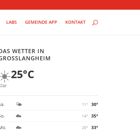
LABS
GEMEINDE APP
KONTAKT
DAS WETTER IN
GROSSLANGHEIM
☀️
25°C
Klar
🌤️
30°
Sa.
11°
☁️
35°
So.
14°
☁️
33°
Mo.
20°