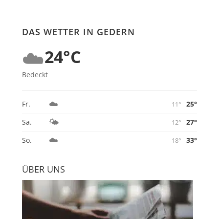
DAS WETTER IN GEDERN
☁️
24°C
Bedeckt
☁️
25°
Fr.
11°
🌤️
27°
Sa.
12°
☁️
33°
So.
18°
ÜBER UNS