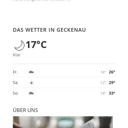
DAS WETTER IN GECKENAU
🌙
17°C
Klar
☁️
26°
Fr.
14°
☀️
29°
Sa.
12°
☁️
33°
So.
14°
ÜBER UNS