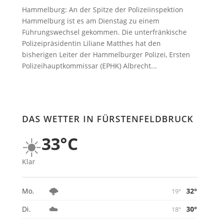
Hammelburg: An der Spitze der Polizeiinspektion
Hammelburg ist es am Dienstag zu einem
Führungswechsel gekommen. Die unterfränkische
Polizeipräsidentin Liliane Matthes hat den
bisherigen Leiter der Hammelburger Polizei, Ersten
Polizeihauptkommissar (EPHK) Albrecht...
DAS WETTER IN FÜRSTENFELDBRUCK
☀️
33°C
Klar
🌩️
32°
Mo.
19°
☁️
30°
Di.
18°