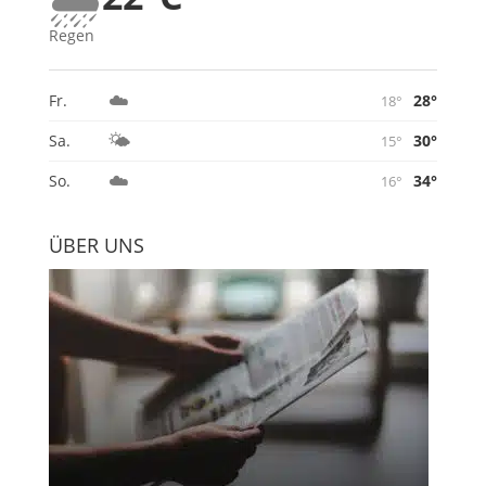
Regen
☁️
28°
Fr.
18°
🌤️
30°
Sa.
15°
☁️
34°
So.
16°
ÜBER UNS