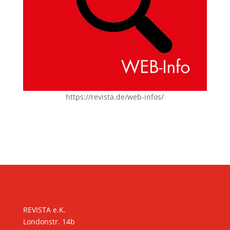
https://revista.de/web-infos/
KONTAKT
REVISTA e.K.
Londonstr. 14b