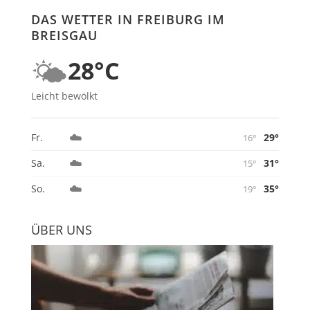
DAS WETTER IN FREIBURG IM
BREISGAU
🌤️
28°C
Leicht bewölkt
☁️
29°
Fr.
16°
☁️
31°
Sa.
15°
☁️
35°
So.
19°
ÜBER UNS