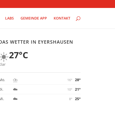
LABS
GEMEINDE APP
KONTAKT
DAS WETTER IN EYERSHAUSEN
☀️
27°C
Klar
⛈️
28°
Mo.
16°
☁️
21°
Di.
10°
☁️
25°
Mi.
8°