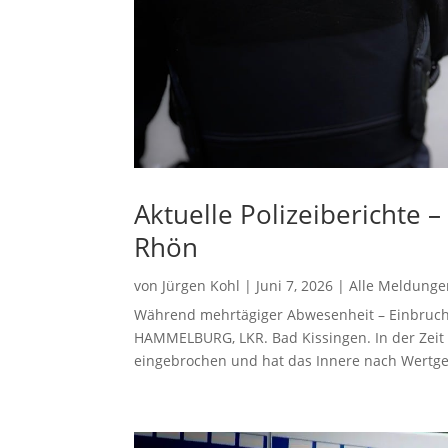
Aktuelle Polizeiberichte 
Rhön
von
Jürgen Kohl
|
Juni 7, 2026
|
Alle Meldunge
Während mehrtägiger Abwesenheit – Einbruch 
HAMMELBURG, LKR. Bad Kissingen. In der Zeit v
eingebrochen und hat das Innere nach Wertge