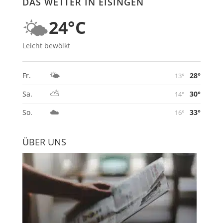
DAS WETTER IN EISINGEN
🌤️
24°C
Leicht bewölkt
🌤️
28°
Fr.
13°
⛅
30°
Sa.
14°
☁️
33°
So.
16°
ÜBER UNS