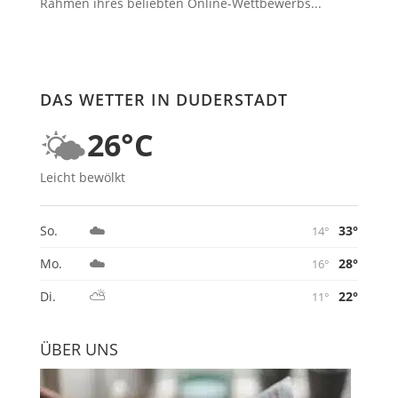
Rahmen ihres beliebten Online-Wettbewerbs...
DAS WETTER IN DUDERSTADT
🌤️
26°C
Leicht bewölkt
☁️
33°
So.
14°
☁️
28°
Mo.
16°
⛅
22°
Di.
11°
ÜBER UNS