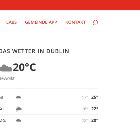
LABS
GEMEINDE APP
KONTAKT
DAS WETTER IN DUBLIN
☁️
20°C
Bewölkt
☁️
25°
Sa.
17°
🌦️
22°
So.
16°
☁️
20°
Mo.
12°