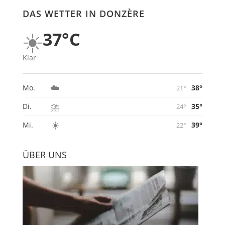
DAS WETTER IN DONZÈRE
☀️
37°C
Klar
☁️
38°
Mo.
21°
⛈️
35°
Di.
24°
☀️
39°
Mi.
22°
ÜBER UNS