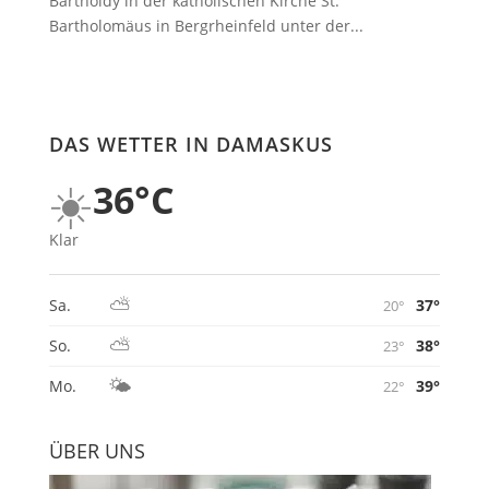
Bartholdy in der katholischen Kirche St.
Bartholomäus in Bergrheinfeld unter der...
DAS WETTER IN DAMASKUS
☀️
36°C
Klar
⛅
37°
Sa.
20°
⛅
38°
So.
23°
🌤️
39°
Mo.
22°
ÜBER UNS