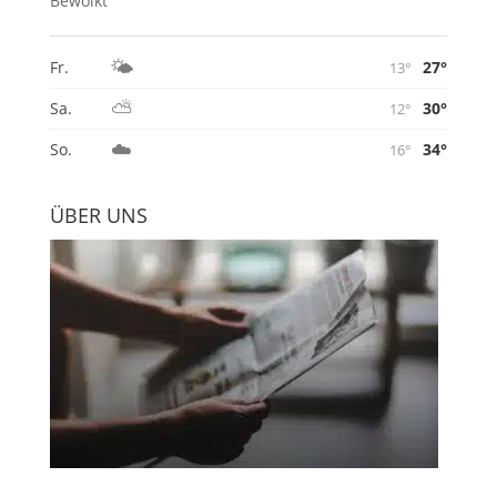
Bewölkt
🌤️
27°
Fr.
13°
⛅
30°
Sa.
12°
☁️
34°
So.
16°
ÜBER UNS