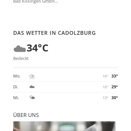
Bad Kissingen GmbH...
DAS WETTER IN CADOLZBURG
☁️
34°C
Bedeckt
⛈️
33°
Mo.
16°
☁️
29°
Di.
16°
🌤️
30°
Mi.
13°
ÜBER UNS