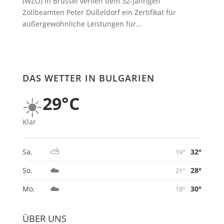
(WZO) in Brüssel verlieh dem 32-jährigen
Zollbeamten Peter Düßeldorf ein Zertifikat für
außergewöhnliche Leistungen für...
DAS WETTER IN BULGARIEN
☀️
29°C
Klar
⛅
32°
Sa.
19°
☁️
28°
So.
21°
☁️
30°
Mo.
18°
ÜBER UNS