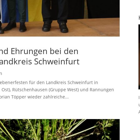
nd Ehrungen bei den
andkreis Schweinfurt
n
iebenerfesten für den Landkreis Schweinfurt in
pe Ost), Rütschenhausen (Gruppe West) und Rannungen
rian Töpper wieder zahlreiche...