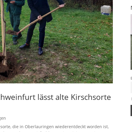
hweinfurt lässt alte Kirschsorte
gen
hsorte, die in Oberlauringen wiederentdeckt worden ist,