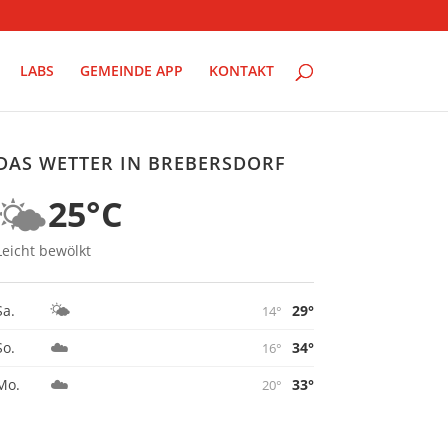
LABS
GEMEINDE APP
KONTAKT
DAS WETTER IN BREBERSDORF
🌤️
25°C
Leicht bewölkt
🌤️
29°
Sa.
14°
☁️
34°
So.
16°
☁️
33°
Mo.
20°