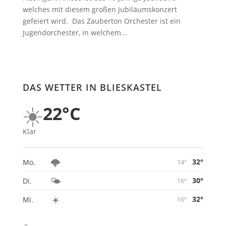
welches mit diesem großen Jubiläumskonzert
gefeiert wird. Das Zauberton Orchester ist ein
Jugendorchester, in welchem...
DAS WETTER IN BLIESKASTEL
☀️
22°C
Klar
🌩️
32°
Mo.
14°
🌤️
30°
Di.
16°
☀️
32°
Mi.
16°