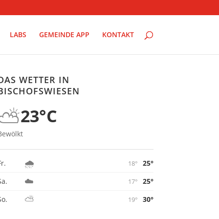
LABS
GEMEINDE APP
KONTAKT
DAS WETTER IN
BISCHOFSWIESEN
⛅
23°C
Bewölkt
🌧️
25°
Fr.
18°
☁️
25°
Sa.
17°
⛅
30°
So.
19°