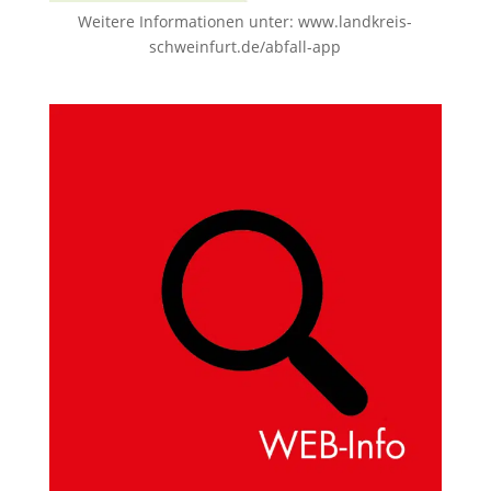
Weitere Informationen unter:
www.landkreis-
schweinfurt.de/abfall-app