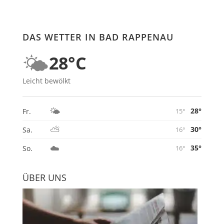
DAS WETTER IN BAD RAPPENAU
🌤️
28°C
Leicht bewölkt
🌤️
28°
Fr.
15°
⛅
30°
Sa.
16°
☁️
35°
So.
16°
ÜBER UNS