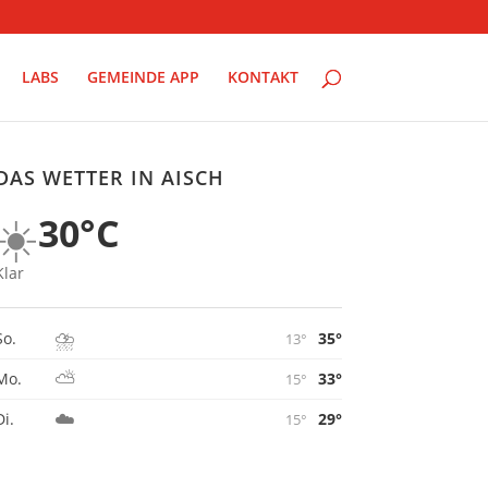
LABS
GEMEINDE APP
KONTAKT
DAS WETTER IN AISCH
☀️
30°C
Klar
⛈️
35°
So.
13°
⛅
33°
Mo.
15°
☁️
29°
Di.
15°