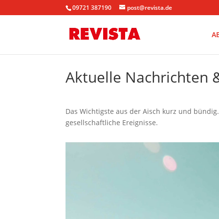
09721 387190
post@revista.de
A
Aktuelle Nachrichten 
Das Wichtigste aus der Aisch kurz und bündig. I
gesellschaftliche Ereignisse.