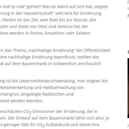
eaf to root“ gehört? Was es damit auf sich hat, zeigten
erung in der Hauswirtschaft“ vom Amt für Ernährung,
Hierbei ist das Ziel, vom Blatt bis zur Wurzel, alle
urzeln und Stiele von Obst und Gemüse bei der
iese werden in Pestos, Smoothies oder Salaten
r das Thema „nachhaltige Ernährung“ der Öffentlichkeit
ine nachhaltige Ernährung beeinflusst, stellten die
nd auf dem Bauernmarkt in Schweinfurt anschaulich
ng ist die Lebensmittelverschwendung. Hier zeigten die
r Resteverwertung und Haltbarmachung von
eschengrün, eingelegte Radieschen und
kostet werden konnten.
terschätzten CO
-Emissionen der Ernährung, die in
2
hen. Der Einkauf auf dem Bauernmarkt lohnt sich also: Je
o geringer fällt ihr CO
-Fußabdruck und damit ihre
2