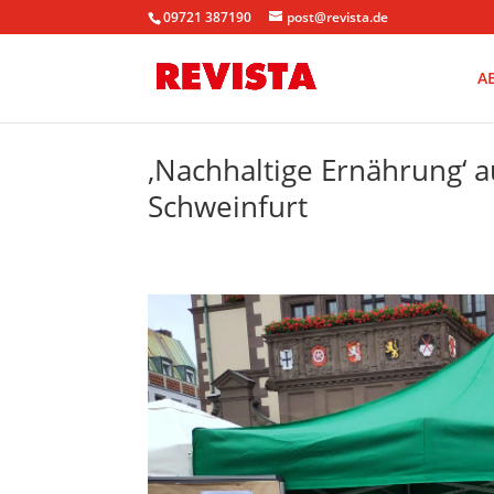
09721 387190
post@revista.de
A
‚Nachhaltige Ernährung‘
Schweinfurt