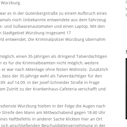
t Würzburg.
. war es in der Gutenbergstraße zu einem Aufbruch eines
 damals noch Unbekannte entwendete aus dem Fahrzeug
nke- und Süßwarenautomaten und einen Laptop. Mit den
im Stadtgebiet Würzburg insgesamt 17
eld entwendet. Die Kriminalpolizei Würzburg übernahm
öglich, einen 35-Jährigen als dringend Tatverdächtigen
war es für die Kriminalbeamten nicht möglich, weitere
r war nach Aktenlage ohne festen Wohnsitz. Zusätzlich
dass der 35-Jährige wohl als Tatverdächtiger für den
09. auf 14.09. in der Josef-Schneider Straße in Frage
am Zutritt zu der Krankenhaus-Cafeteria verschafft und
gsdienste Würzburg hielten in der Folge die Augen nach
ine Streife den Mann am Mittwochabend gegen 18:40 Uhr
ines Haftbefehls in anderer Sache klickten hier an Ort
r sich anschließenden Beschuldigtenvernehmung in der