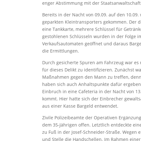
enger Abstimmung mit der Staatsanwaltschaf
Bereits in der Nacht von 09.09. auf den 10.09
geparkten Kleintransporters gekommen. Der
eine Tankkarte, mehrere Schlüssel für Geträ
gestohlenen Schlüsseln wurden in der Folge 
Verkaufsautomaten geöffnet und daraus Barg
die Ermittlungen.
Durch gesicherte Spuren am Fahrzeug war es m
für dieses Delikt zu identifizieren. Zunächst 
Maßnahmen gegen den Mann zu treffen, denn e
haben sich auch Anhaltspunkte dafür ergeben, 
Einbruch in eine Cafeteria in der Nacht von 13.
kommt. Hier hatte sich der Einbrecher gewalts
aus einer Kasse Bargeld entwendet.
Zivile Polizeibeamte der Operativen Ergänzun
dem 35-Jährigen offen. Letztlich entdeckte e
zu Fuß in der Josef-Schneider-Straße. Wegen e
und Stelle die Handschellen. Im Rahmen eine