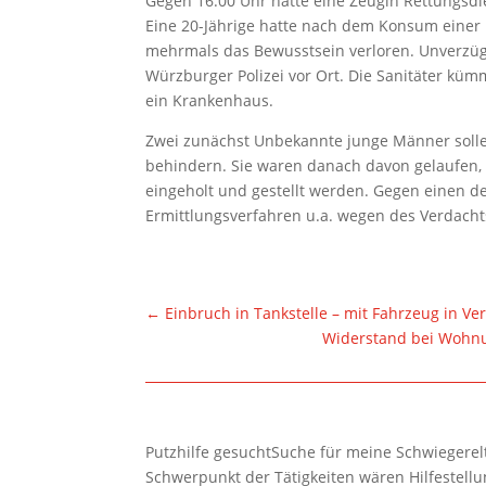
Gegen 16:00 Uhr hatte eine Zeugin Rettungsdie
Eine 20-Jährige hatte nach dem Konsum einer
mehrmals das Bewusstsein verloren. Unverzügl
Würzburger Polizei vor Ort. Die Sanitäter küm
ein Krankenhaus.
Zwei zunächst Unbekannte junge Männer sollen
behindern. Sie waren danach davon gelaufen,
eingeholt und gestellt werden. Gegen einen der
Ermittlungsverfahren u.a. wegen des Verdacht
←
Einbruch in Tankstelle – mit Fahrzeug in V
Widerstand bei Wohnun
Putzhilfe gesuchtSuche für meine Schwiegerelte
Schwerpunkt der Tätigkeiten wären Hilfestel