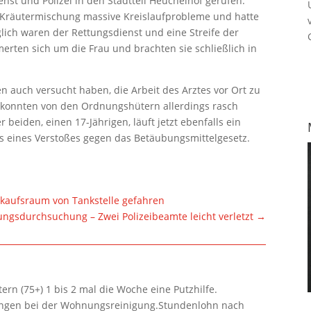
nst und Polizei in den Stadtteil Heuchelhof gerufen.
 Kräutermischung massive Kreislaufprobleme und hatte
ich waren der Rettungsdienst und eine Streife der
merten sich um die Frau und brachten sie schließlich in
 auch versucht haben, die Arbeit des Arztes vor Ort zu
 konnten von den Ordnungshütern allerdings rasch
 beiden, einen 17-Jährigen, läuft jetzt ebenfalls ein
s eines Verstoßes gegen das Betäubungsmittelgesetz.
erkaufsraum von Tankstelle gefahren
gsdurchsuchung – Zwei Polizeibeamte leicht verletzt
→
rn (75+) 1 bis 2 mal die Woche eine Putzhilfe.
lungen bei der Wohnungsreinigung.Stundenlohn nach