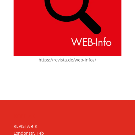
https://revista.de/web-infos/
KONTAKT
REVISTA e.K.
Londonstr. 14b