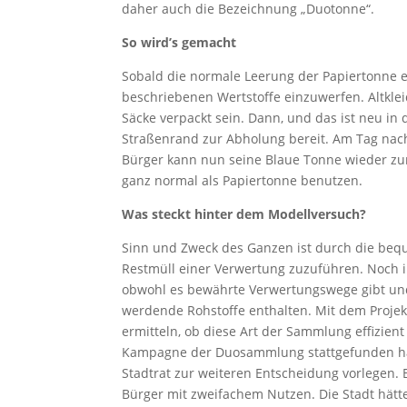
daher auch die Bezeichnung „Duotonne“.
So wird’s gemacht
Sobald die normale Leerung der Papiertonne er
beschriebenen Wertstoffe einzuwerfen. Altkle
Säcke verpackt sein. Dann, und das ist neu in d
Straßenrand zur Abholung bereit. Am Tag nac
Bürger kann nun seine Blaue Tonne wieder zur
ganz normal als Papiertonne benutzen.
Was steckt hinter dem Modellversuch?
Sinn und Zweck des Ganzen ist durch die be
Restmüll einer Verwertung zuzuführen. Noch 
obwohl es bewährte Verwertungswege gibt und
werdende Rohstoffe enthalten. Mit dem Projekt
ermitteln, ob diese Art der Sammlung effizient
Kampagne der Duosammlung stattgefunden hat
Stadtrat zur weiteren Entscheidung vorlegen. B
Bürger mit zweifachem Nutzen. Die Stadt hätte