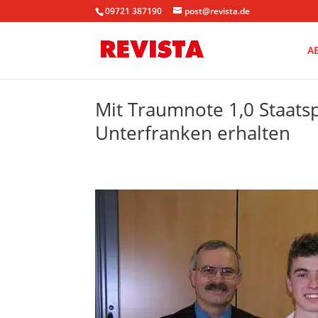
09721 387190
post@revista.de
A
Mit Traumnote 1,0 Staats
Unterfranken erhalten