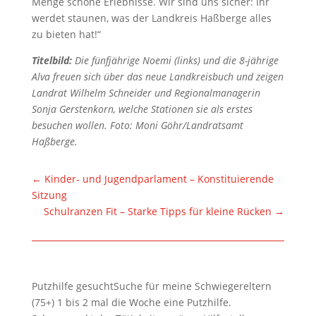
Menge schöne Erlebnisse. Wir sind uns sicher: Ihr
werdet staunen, was der Landkreis Haßberge alles
zu bieten hat!“
Titelbild:
Die fünfjährige Noemi (links) und die 8-jährige
Alva freuen sich über das neue Landkreisbuch und zeigen
Landrat Wilhelm Schneider und Regionalmanagerin
Sonja Gerstenkorn, welche Stationen sie als erstes
besuchen wollen.
Foto: Moni Göhr/Landratsamt
Haßberge.
←
Kinder- und Jugendparlament – Konstituierende
Sitzung
Schulranzen Fit – Starke Tipps für kleine Rücken
→
Putzhilfe gesuchtSuche für meine Schwiegereltern
(75+) 1 bis 2 mal die Woche eine Putzhilfe.