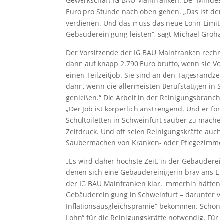
Gewerkschaft IG BAU Mainfranken. Der Minde
Euro pro Stunde nach oben gehen. „Das ist de
verdienen. Und das muss das neue Lohn-Limit fü
Gebäudereinigung leisten“, sagt Michael Groh
Der Vorsitzende der IG BAU Mainfranken rech
dann auf knapp 2.790 Euro brutto, wenn sie Vo
einen Teilzeitjob. Sie sind an den Tagesrandz
dann, wenn die allermeisten Berufstätigen in 
genießen.“ Die Arbeit in der Reinigungsbranch
„Der Job ist körperlich anstrengend. Und er fo
Schultoiletten in Schweinfurt sauber zu mach
Zeitdruck. Und oft seien Reinigungskräfte auc
Saubermachen von Kranken- oder Pflegezimme
„Es wird daher höchste Zeit, in der Gebäudere
denen sich eine Gebäudereinigerin brav ans En
der IG BAU Mainfranken klar. Immerhin hätten
Gebäudereinigung in Schweinfurt – darunter vi
Inflationsausgleichsprämie“ bekommen. Schon 
Lohn“ für die Reinigungskräfte notwendig. Fü