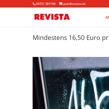
09721 387190
post@revista.de
A
Mindestens 16,50 Euro p