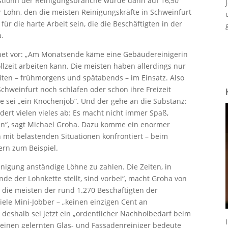
stlohn der Reinigungsbranche würde dann auf 16,50
r Lohn, den die meisten Reinigungskräfte in Schweinfurt
r die harte Arbeit sein, die die Beschäftigten in der
a.
net vor: „Am Monatsende käme eine Gebäudereinigerin
llzeit arbeiten kann. Die meisten haben allerdings nur
eiten – frühmorgens und spätabends – im Einsatz. Also
Schweinfurt noch schlafen oder schon ihre Freizeit
e sei „ein Knochenjob“. Und der gehe an die Substanz:
rdert vielen vieles ab: Es macht nicht immer Spaß,
en“, sagt Michael Groha. Dazu komme ein enormer
h mit belastenden Situationen konfrontiert – beim
rn zum Beispiel.
inigung anständige Löhne zu zahlen. Die Zeiten, in
de der Lohnkette stellt, sind vorbei“, macht Groha von
 die meisten der rund 1.270 Beschäftigten der
ele Mini-Jobber – „keinen einzigen Cent an
deshalb sei jetzt ein „ordentlicher Nachholbedarf beim
r einen gelernten Glas- und Fassadenreiniger bedeute